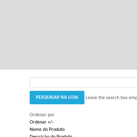
GANTRY 5 PARTICLE
Error
while rendering particle.
Leave the search box empty
Ordenar por
Ordenar +/-
Nome do Produto