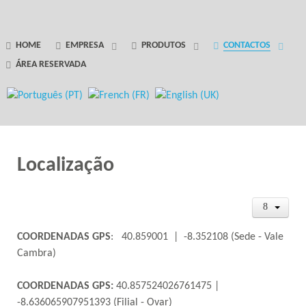
GANTRY 5 PARTICLE
HOME
EMPRESA
PRODUTOS
CONTACTOS
ÁREA RESERVADA
Error
while rendering particle.
Localização
COORDENADAS GPS
: 40.859001 | -8.352108 (Sede - Vale
Cambra)
COORDENADAS GPS:
40.857524026761475 |
-8.636065907951393 (Filial - Ovar)