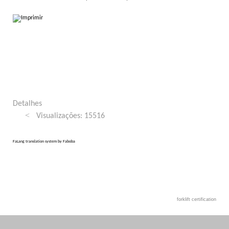
Detalhes
Visualizações: 15516
FaLang translation system by Faboba
forklift certification