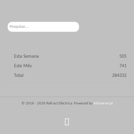
Pesquisar...
Esta Semana
505
Este Mês
741
Total
284332
© 2016 - 2026 Refract Eléctrica. Powered by
Infoverve.pt