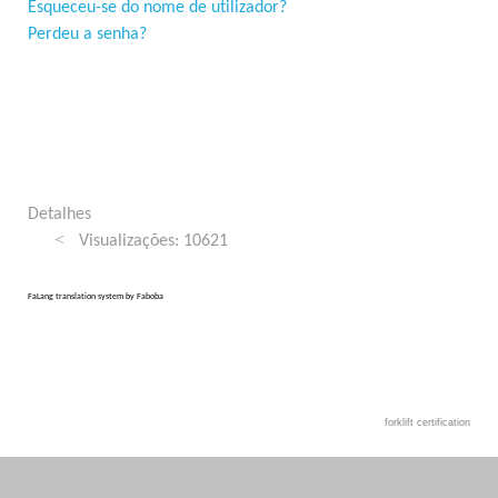
Esqueceu-se do nome de utilizador?
Perdeu a senha?
Detalhes
Visualizações: 10621
FaLang translation system by Faboba
forklift certification