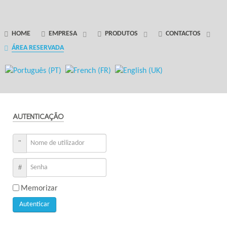
GANTRY 5 PARTICLE
HOME
EMPRESA
PRODUTOS
CONTACTOS
ÁREA RESERVADA
Error
while rendering particle.
AUTENTICAÇÃO
Nome de utilizador
Senha
Memorizar
Autenticar