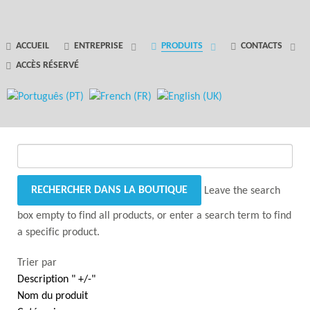
GANTRY 5 PARTICLE
ACCUEIL
ENTREPRISE
PRODUITS
CONTACTS
ACCÈS RÉSERVÉ
Error
while rendering particle.
Leave the search
box empty to find all products, or enter a search term to find
a specific product.
Trier par
Description " +/-"
Nom du produit